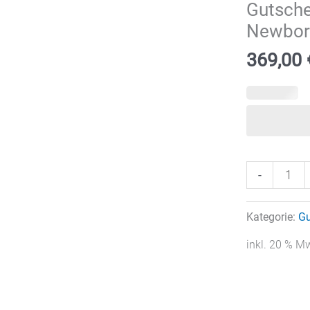
Gutsche
Newbor
369,00
Gutschein
-
Babybauch
&
Kategorie:
Gu
Newbornsh
Menge
inkl. 20 % M