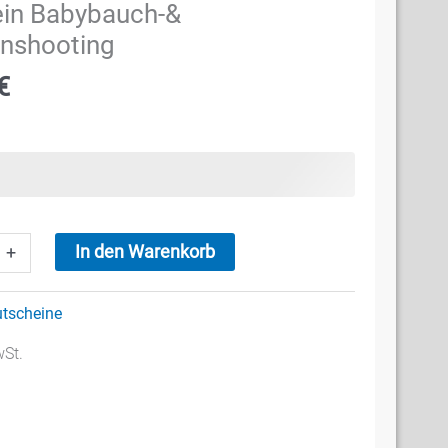
in Babybauch-&
nshooting
€
In den Warenkorb
+
-
tscheine
ooting
wSt.