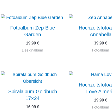
NICHT VORRÄTIG
NICHT VORRÄ
Fotoalbum Zep Blue
Hochzeitsfoto
Garden
Annabella
19,99
€
39,99
€
Designalbum
Fotoalbum
Hochzeitsfoto
Spiralalbum Goldbuch
Love Almer
17×24
19,99
€
16,99
€
Fotoalbum