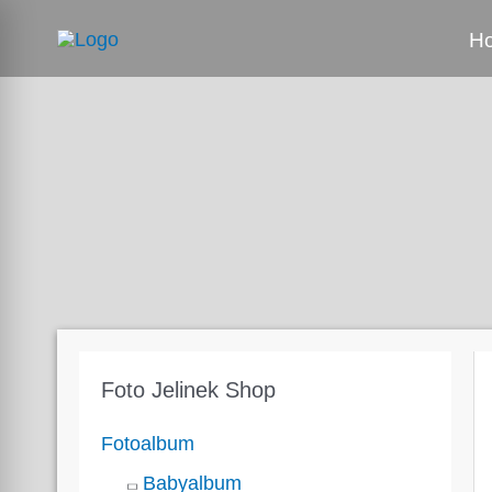
Zum
H
Inhalt
springen
Foto Jelinek Shop
Fotoalbum
Babyalbum