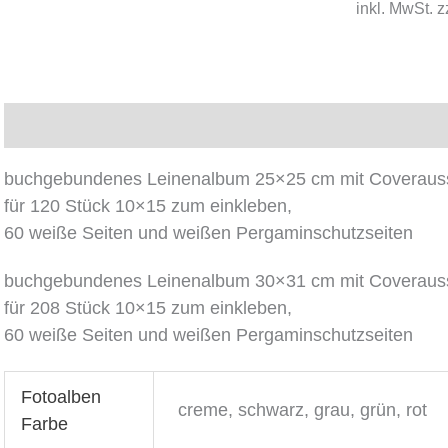
Coveraussc
inkl. MwSt.
z
Menge
Beschreibung
Zusätzliche Informationen
Produk
buchgebundenes Leinenalbum 25×25 cm mit Coverauss
für 120 Stück 10×15 zum einkleben,
60 weiße Seiten und weißen Pergaminschutzseiten
buchgebundenes Leinenalbum 30×31 cm mit Coverauss
für 208 Stück 10×15 zum einkleben,
60 weiße Seiten und weißen Pergaminschutzseiten
Fotoalben
creme, schwarz, grau, grün, rot
Farbe