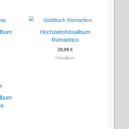
TIG
album
Hochzeitsfotoalbum
Romantico
29,99
€
Fotoalbum
album
ia