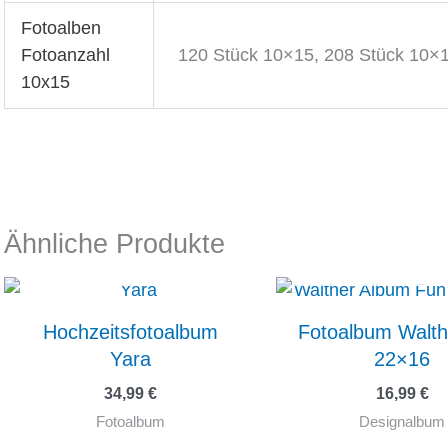
Fotoalben
Fotoanzahl
120 Stück 10×15, 208 Stück 10×
10x15
Ähnliche Produkte
NICHT VORRÄTIG
NICHT VORRÄ
Hochzeitsfotoalbum
Fotoalbum Walth
Yara
22×16
34,99
€
16,99
€
Fotoalbum
Designalbum