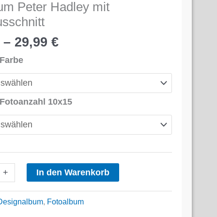
um Peter Hadley mit
sschnitt
–
29,99
€
 Farbe
 Fotoanzahl 10x15
In den Warenkorb
+
Designalbum
,
Fotoalbum