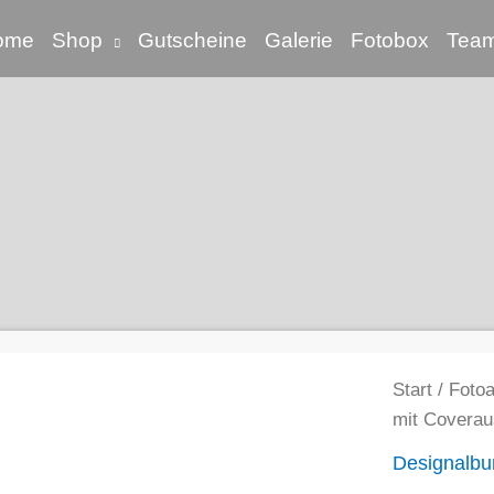
ome
Shop
Gutscheine
Galerie
Fotobox
Tea
Start
/
Foto
mit Coverau
Designalb