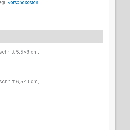
hnitt
zgl.
Versandkosten
tsicherheit
chnitt 5,5×8 cm,
chnitt 6,5×9 cm,