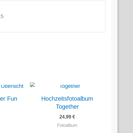
15
TIG
NICHT VORRÄTIG
er Fun
Hochzeitsfotoalbum
Together
24,99
€
Fotoalbum