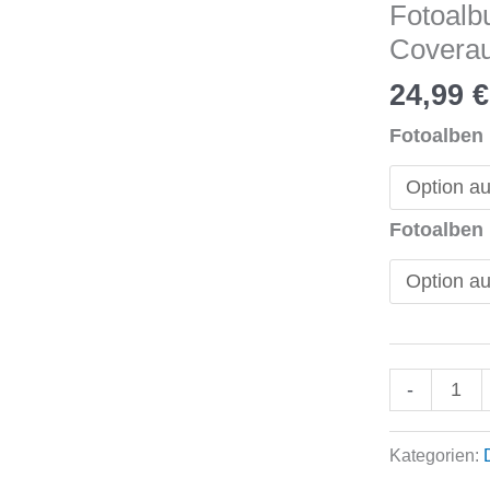
Fotoalb
Coverau
24,99
€
Fotoalben
Fotoalben
Fotoalbum
-
Peter
Hadley
Kategorien:
mit