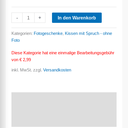
Es
-
+
In den Warenkorb
heisst
Freundschaft,
Kategorien:
Fotogeschenke
,
Kissen mit Spruch - ohne
weil
Foto
man
mit
Diese Kategorie hat eine
einmalige Bearbeitungsgebühr
Freunden
von € 2,99
alles
inkl. MwSt.
zzgl.
Versandkosten
schafft.
-
Kissen
Menge
Beschreibung
Zusätzliche Informationen
Produktsicherheit