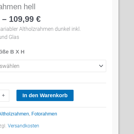
rahmen hell
–
109,99
€
ariabler Altholzrahmen dunkel inkl.
nd Glas
ße B X H
men
In den Warenkorb
+
Altholzrahmen
,
Fotorahmen
zgl.
Versandkosten