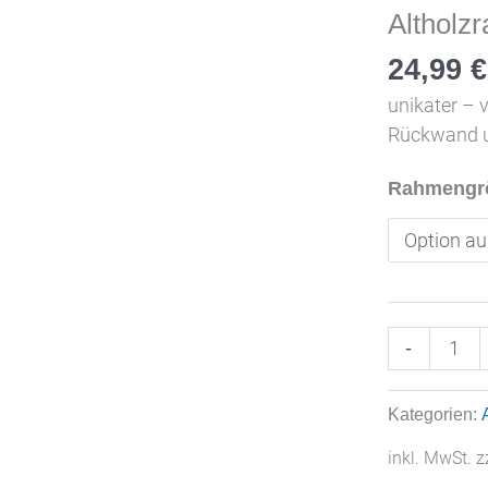
Altholz
24,99
€
unikater – v
Rückwand u
Rahmengrö
Altholzrah
-
hell
Menge
Kategorien:
inkl. MwSt.
z