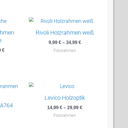
ahmen
Rivoli Holzrahmen weiß
e
9,99
€
–
34,99
€
9
€
Fotorahmen
TIG
Levico Holzoptik
 A764
14,99
€
–
29,99
€
Fotorahmen