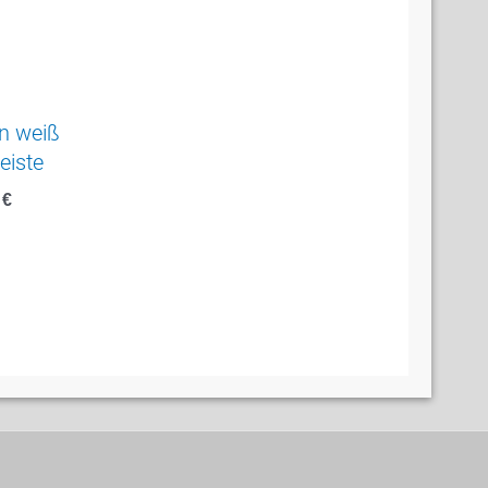
n weiß
eiste
9
€