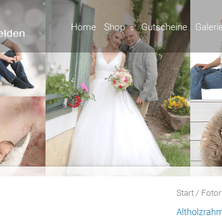
Home
Shop
Gutscheine
Galeri
Start
/
Foto
Altholzrah